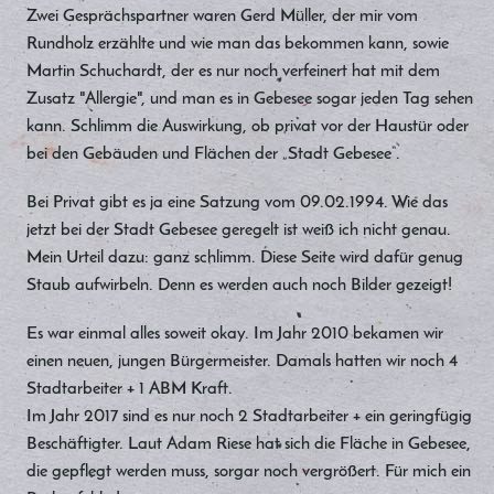
Zwei Gesprächspartner waren Gerd Müller, der mir vom
Rundholz erzählte und wie man das bekommen kann, sowie
Martin Schuchardt, der es nur noch verfeinert hat mit dem
Zusatz "Allergie", und man es in Gebesee sogar jeden Tag sehen
kann. Schlimm die Auswirkung, ob privat vor der Haustür oder
bei den Gebäuden und Flächen der „Stadt Gebesee“.
Bei Privat gibt es ja eine Satzung vom 09.02.1994. Wie das
jetzt bei der Stadt Gebesee geregelt ist weiß ich nicht genau.
Mein Urteil dazu: ganz schlimm. Diese Seite wird dafür genug
Staub aufwirbeln. Denn es werden auch noch Bilder gezeigt!
Es war einmal alles soweit okay. Im Jahr 2010 bekamen wir
einen neuen, jungen Bürgermeister. Damals hatten wir noch 4
Stadtarbeiter + 1 ABM Kraft.
Im Jahr 2017 sind es nur noch 2 Stadtarbeiter + ein geringfügig
Beschäftigter. Laut Adam Riese hat sich die Fläche in Gebesee,
die gepflegt werden muss, sorgar noch vergrößert. Für mich ein