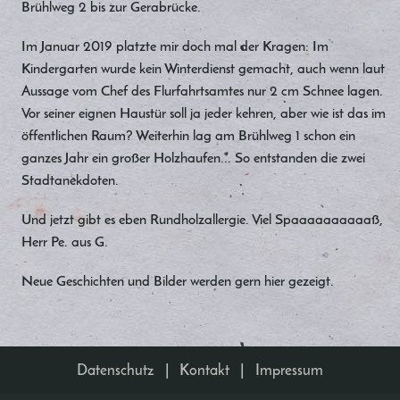
Brühlweg 2 bis zur Gerabrücke.
Im Januar 2019 platzte mir doch mal der Kragen: Im
Kindergarten wurde kein Winterdienst gemacht, auch wenn laut
Aussage vom Chef des Flurfahrtsamtes nur 2 cm Schnee lagen.
Vor seiner eignen Haustür soll ja jeder kehren, aber wie ist das im
öffentlichen Raum? Weiterhin lag am Brühlweg 1 schon ein
ganzes Jahr ein großer Holzhaufen... So entstanden die zwei
Stadtanekdoten.
Und jetzt gibt es eben Rundholzallergie. Viel Spaaaaaaaaaaß,
Herr Pe. aus G.
Neue Geschichten und Bilder werden gern hier gezeigt.
Datenschutz
|
Kontakt
|
Impressum